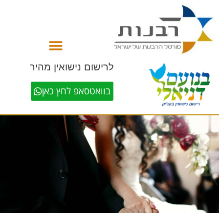
לתוכן
לרישום נישואין מהיר
בוואטסאפ לחץ כאן