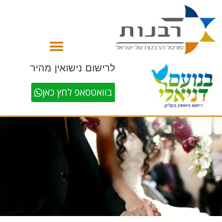
לתוכן
לרישום נישואין מהיר
בוואטסאפ לחץ כאן