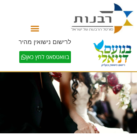
לתוכן
לרישום נישואין מהיר
בוואטסאפ לחץ כאן