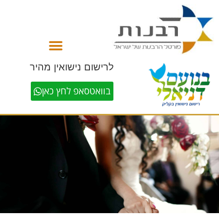
לתוכן
לרישום נישואין מהיר
בוואטסאפ לחץ כאן