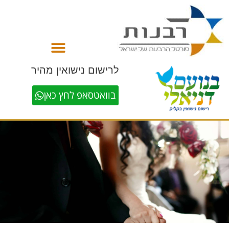
לתוכן
לרישום נישואין מהיר
בוואטסאפ לחץ כאן