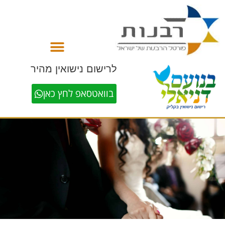
לתוכן
לרישום נישואין מהיר
בוואטסאפ לחץ כאן