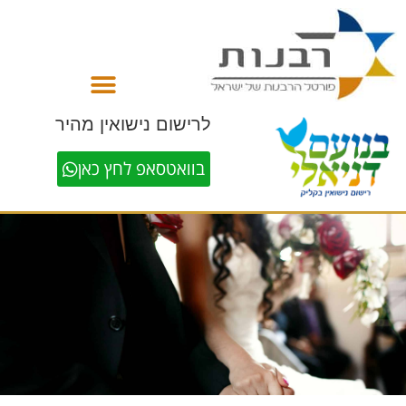
לתוכן
לרישום נישואין מהיר
בוואטסאפ לחץ כאן