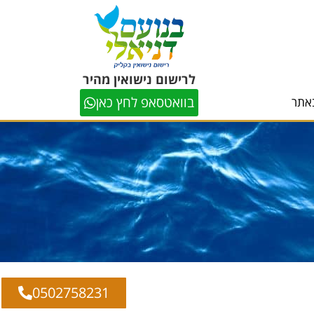
לרישום נישואין מהיר
בוואטסאפ לחץ כאן
אתר
0502758231