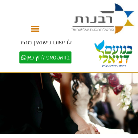
לתוכן
לרישום נישואין מהיר
בוואטסאפ לחץ כאן