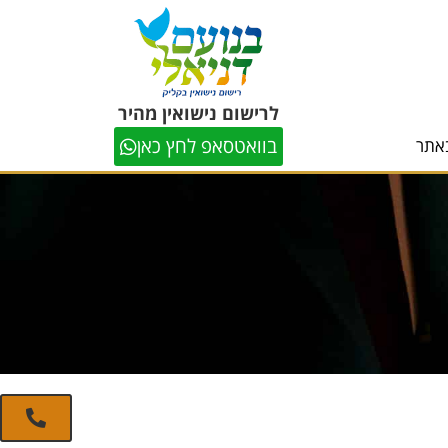
לרישום נישואין מהיר
בוואטסאפ לחץ כאן
אתר