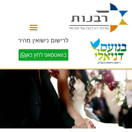
לתוכן
לרישום נישואין מהיר
בוואטסאפ לחץ כאן