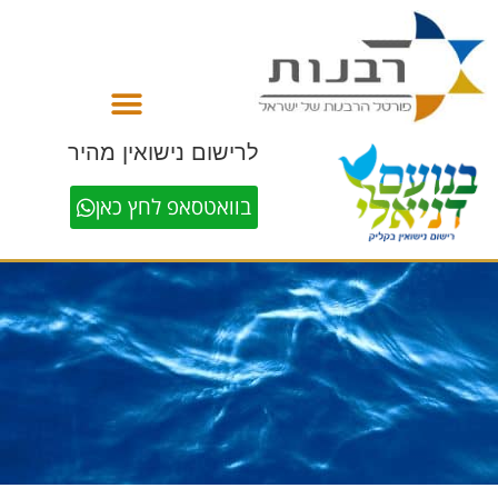
לתוכן
לרישום נישואין מהיר
בוואטסאפ לחץ כאן