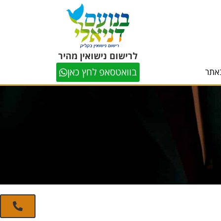
לרישום נישואין מהיר
בוואטסאפ לחץ כאן
אתר