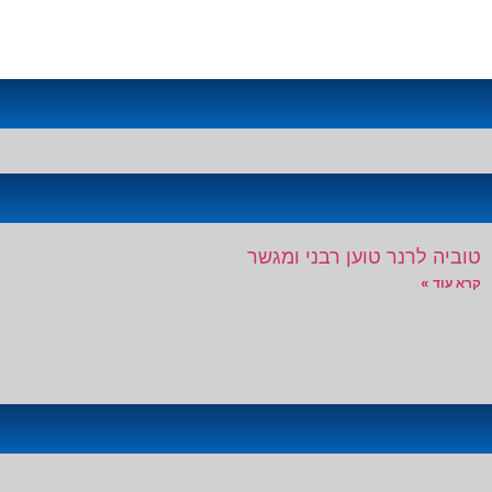
טוביה לרנר טוען רבני ומגשר
קרא עוד »