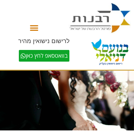
לתוכן
לרישום נישואין מהיר
בוואטסאפ לחץ כאן