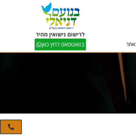
לרישום נישואין מהיר
בוואטסאפ לחץ כאן
אתר