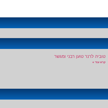
טוביה לרנר טוען רבני ומגשר
קרא עוד »