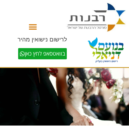
לתוכן
לרישום נישואין מהיר
בוואטסאפ לחץ כאן