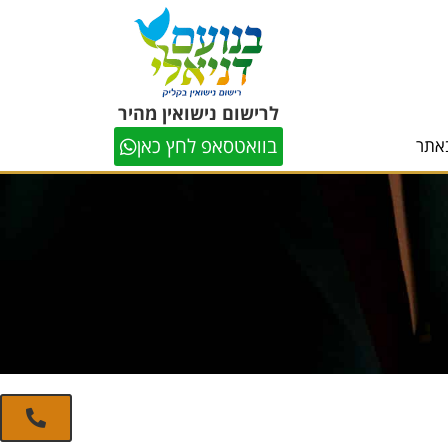
לרישום נישואין מהיר
בוואטסאפ לחץ כאן
אתר