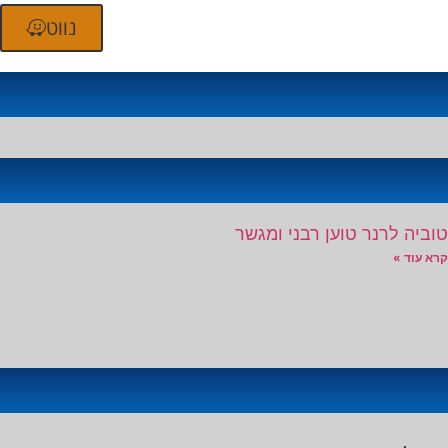
נווט
טוביה לרנר טוען רבני ומגשר
קרא עוד »