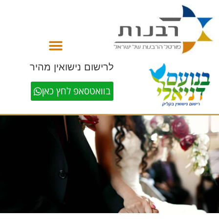
לתוכן
לרישום נישואין מהיר
בוואטסאפ לחץ כאן