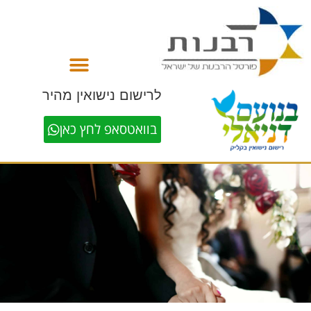
לתוכן
לרישום נישואין מהיר
בוואטסאפ לחץ כאן