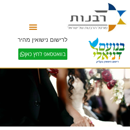
לתוכן
לרישום נישואין מהיר
בוואטסאפ לחץ כאן