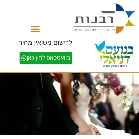
לתוכן
לרישום נישואין מהיר
בוואטסאפ לחץ כאן