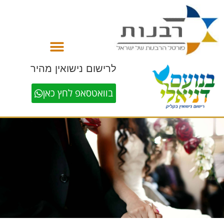
לתוכן
לרישום נישואין מהיר
בוואטסאפ לחץ כאן