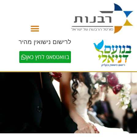
לתוכן
לרישום נישואין מהיר
בוואטסאפ לחץ כאן