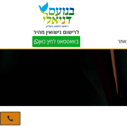
לרישום נישואין מהיר
בוואטסאפ לחץ כאן
אתר