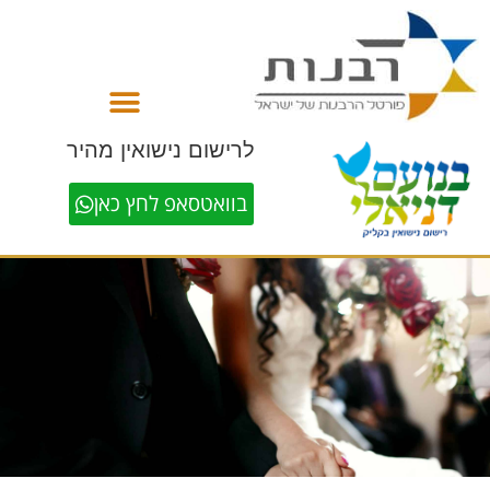
לתוכן
לרישום נישואין מהיר
בוואטסאפ לחץ כאן