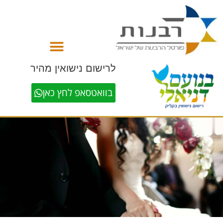
לתוכן
לרישום נישואין מהיר
בוואטסאפ לחץ כאן