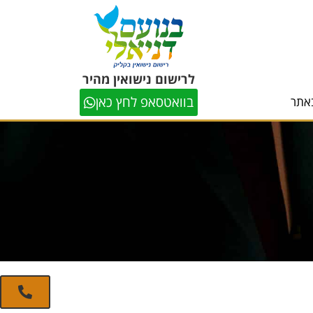
לרישום נישואין מהיר
בוואטסאפ לחץ כאן
אתר