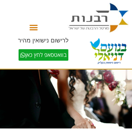
לתוכן
לרישום נישואין מהיר
בוואטסאפ לחץ כאן