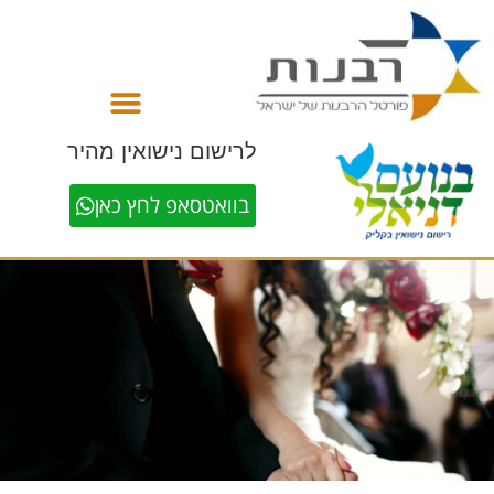
לתוכן
לרישום נישואין מהיר
בוואטסאפ לחץ כאן