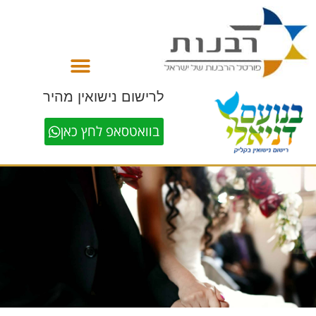
לתוכן
לרישום נישואין מהיר
בוואטסאפ לחץ כאן