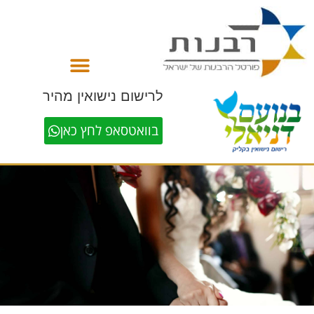
לתוכן
לרישום נישואין מהיר
בוואטסאפ לחץ כאן