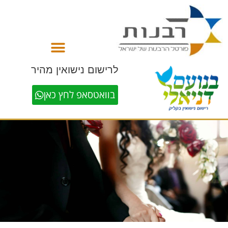
לתוכן
לרישום נישואין מהיר
בוואטסאפ לחץ כאן