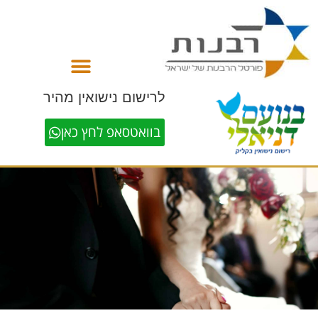
לתוכן
לרישום נישואין מהיר
בוואטסאפ לחץ כאן