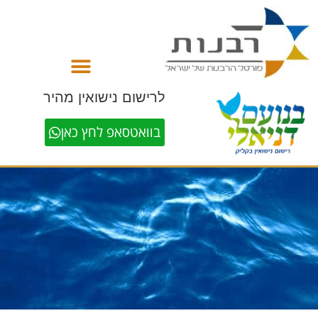
לתוכן
לרישום נישואין מהיר
בוואטסאפ לחץ כאן