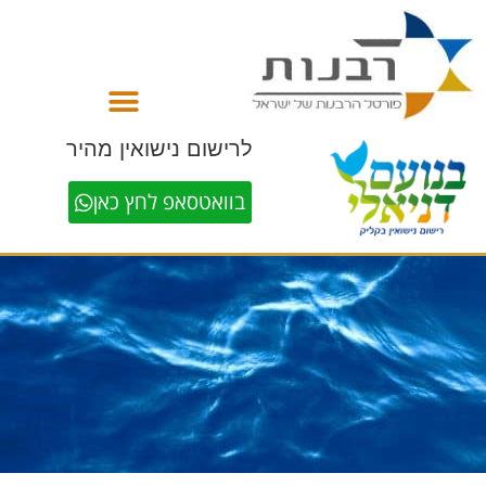
לתוכן
לרישום נישואין מהיר
בוואטסאפ לחץ כאן