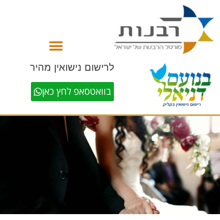
לתוכן
לרישום נישואין מהיר
בוואטסאפ לחץ כאן