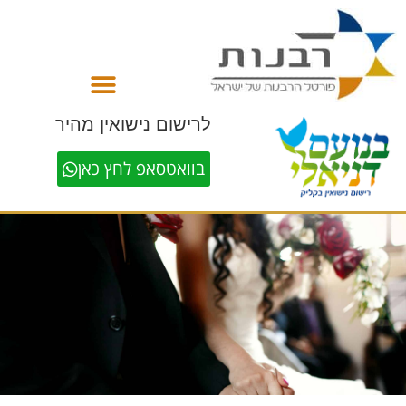
לתוכן
לרישום נישואין מהיר
בוואטסאפ לחץ כאן