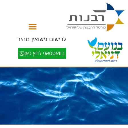
לתוכן
לרישום נישואין מהיר
בוואטסאפ לחץ כאן