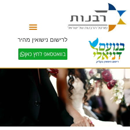
לתוכן
לרישום נישואין מהיר
בוואטסאפ לחץ כאן