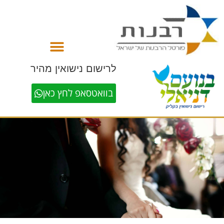
לתוכן
לרישום נישואין מהיר
בוואטסאפ לחץ כאן