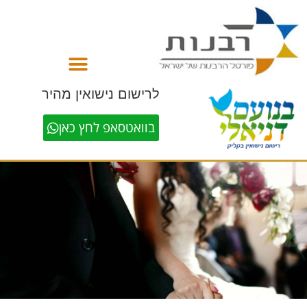
לתוכן
לרישום נישואין מהיר
בוואטסאפ לחץ כאן