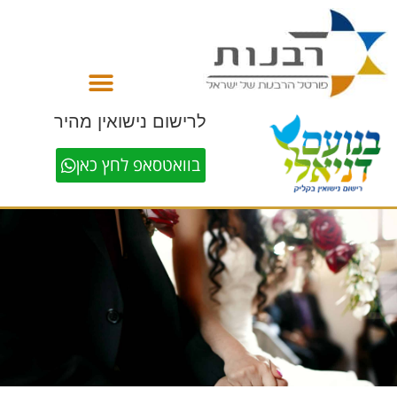
לתוכן
לרישום נישואין מהיר
בוואטסאפ לחץ כאן