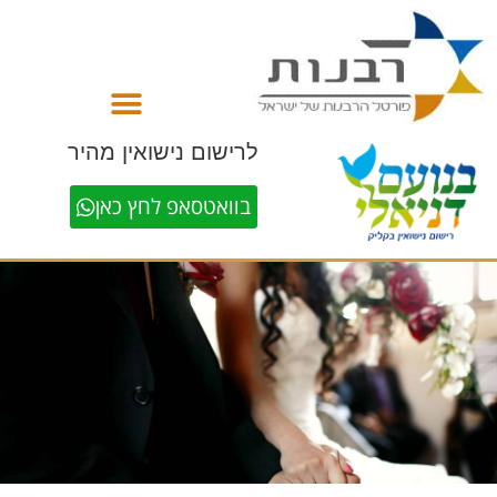
לתוכן
לרישום נישואין מהיר
בוואטסאפ לחץ כאן