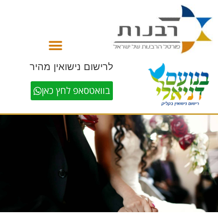
לתוכן
לרישום נישואין מהיר
בוואטסאפ לחץ כאן