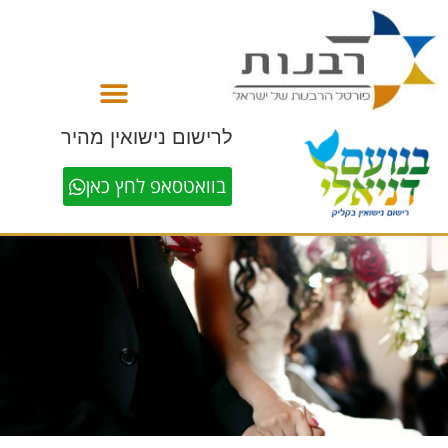
לתוכן
לרישום נישואין מהיר
בוואטסאפ לחץ כאן