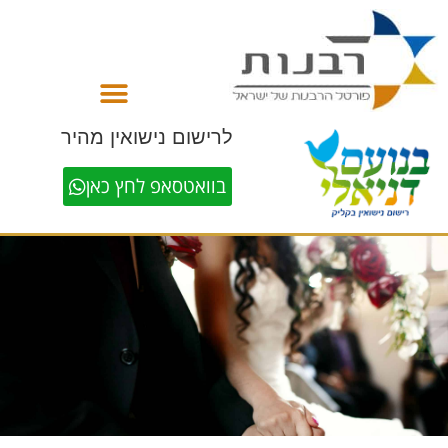
לתוכן
לרישום נישואין מהיר
בוואטסאפ לחץ כאן