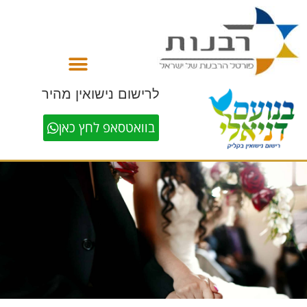
לתוכן
לרישום נישואין מהיר
בוואטסאפ לחץ כאן