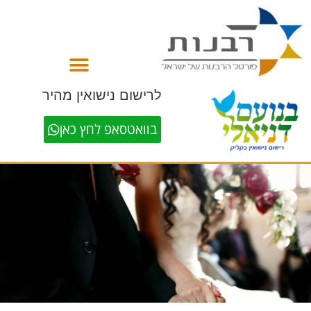
לתוכן
לרישום נישואין מהיר
בוואטסאפ לחץ כאן