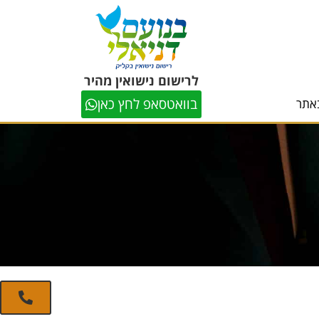
לרישום נישואין מהיר
בוואטסאפ לחץ כאן
אתר