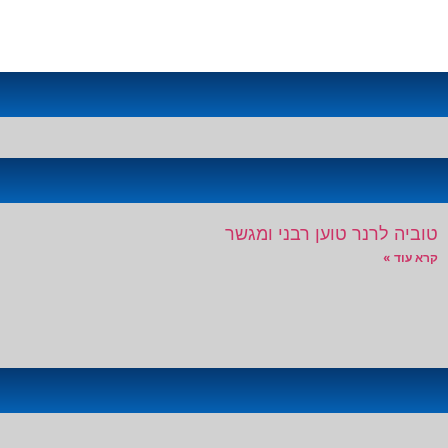
טוביה לרנר טוען רבני ומגשר
קרא עוד »