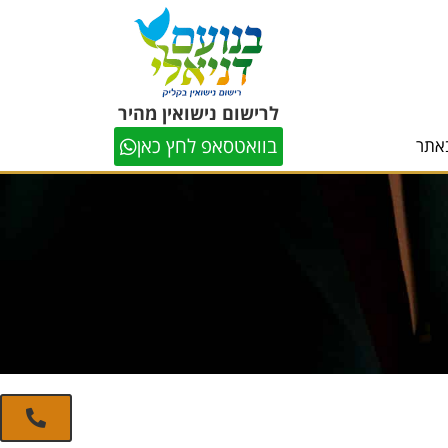
לרישום נישואין מהיר
בוואטסאפ לחץ כאן
אתר