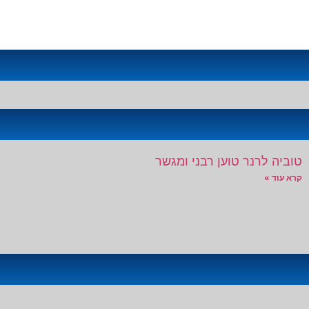
טוביה לרנר טוען רבני ומגשר
קרא עוד »